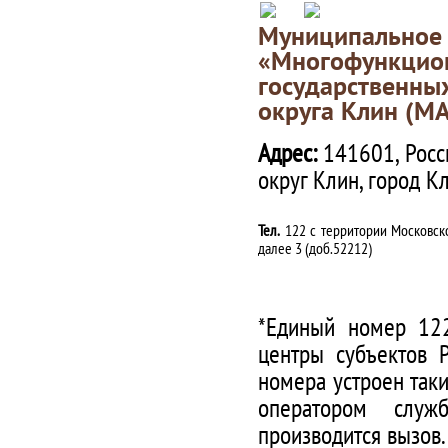
Муниципаль
«Многофункц
государственны
округа Клин (М
Адрес:
141601, Росс
округ Клин, город К
Тел.
122 с территории Московско
далее 3 (доб.52212)
*Единый номер 122
центры субъектов 
номера устроен таки
оператором служ
производится вызов.