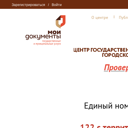
Зарегистрироваться
/
Войти
О центре
Публ
Прове
Единый но
122 с терри