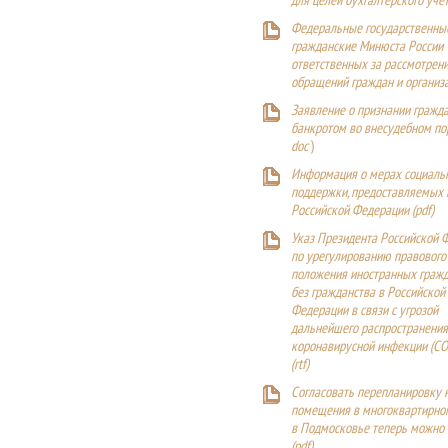
для целей бухгалтерского уче
Федеральные государственны
гражданские Минюста России
ответственных за рассмотрен
обращений граждан и организ
Заявление о признании гражд
банкротом во внесудебном п
doc
)
Информация о мерах социаль
поддержки, предоставляемых
Российской Федерации (
pdf
)
Указ Президента Российской 
по урегулированию правового
положения иностранных гражд
без гражданства в Российской
Федерации в связи с угрозой
дальнейшего распространения
коронавирусной инфекции (CO
(
rtf
)
Согласовать перепланировку 
помещения в многоквартирн
в Подмосковье теперь можно
(
pdf
)