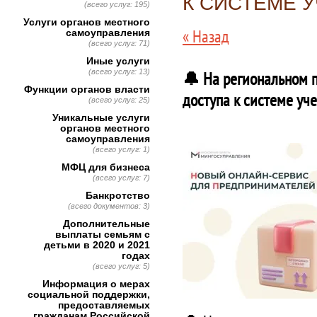
К СИСТЕМЕ 
(всего услуг: 195)
Услуги органов местного
« Назад
самоуправления
(всего услуг: 71)
Иные услуги
(всего услуг: 13)
🔔 На региональном п
Функции органов власти
доступа к системе уч
(всего услуг: 25)
Уникальные услуги
органов местного
самоуправления
(всего услуг: 1)
МФЦ для бизнеса
(всего услуг: 7)
Банкротство
(всего документов: 3)
Дополнительные
выплаты семьям с
детьми в 2020 и 2021
годах
(всего услуг: 5)
Информация о мерах
социальной поддержки,
предоставляемых
гражданам Российской