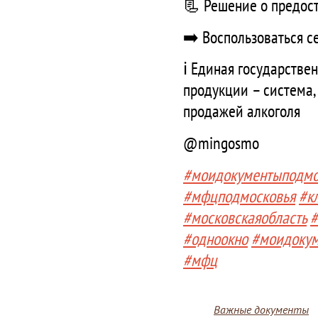
📃 Решение о предос
➡️ Воспользоваться с
ℹ️ Единая государств
продукции – система,
продажей алкоголя
@mingosmo
#моидокументыподмо
#мфцподмосковья
#к
#московскаяобласть
#
#одноокно
#моидоку
#мфц
Важные документы