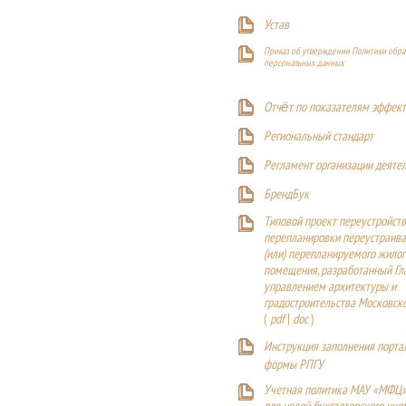
Устав
Приказ об утверждении Политики обра
персональных данных
Отчёт по показателям эффект
Р
егиональный стандарт
Регламент организации деяте
БрендБук
Типовой проект переустройства
перепланировки переустраива
(или) перепланируемого жилог
помещения, разработанный Г
управлением архитектуры и
градостроительства Московск
(
pdf
|
doc
)
Инструкция заполнения порта
формы РПГУ
Учетная политика МАУ «МФЦ»