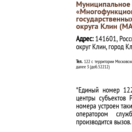
Муниципаль
«Многофункц
государственны
округа Клин (М
Адрес:
141601, Росс
округ Клин, город К
Тел.
122 с территории Московско
далее 3 (доб.52212)
*Единый номер 122
центры субъектов 
номера устроен таки
оператором служ
производится вызов.