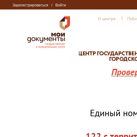
Зарегистрироваться
/
Войти
О центре
Публ
Прове
Единый но
122 с терри