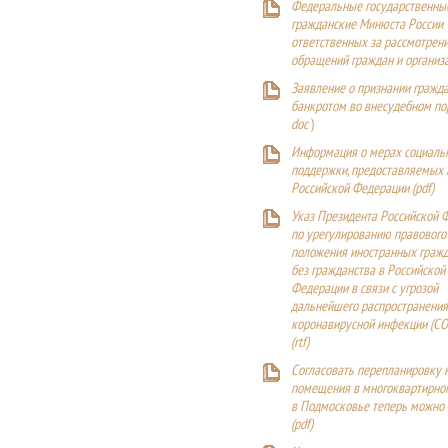
Федеральные государственны
гражданские Минюста России
ответственных за рассмотрен
обращений граждан и организ
Заявление о признании гражд
банкротом во внесудебном п
doc
)
Информация о мерах социаль
поддержки, предоставляемых
Российской Федерации (
pdf
)
Указ Президента Российской 
по урегулированию правового
положения иностранных гражд
без гражданства в Российской
Федерации в связи с угрозой
дальнейшего распространения
коронавирусной инфекции (CO
(
rtf
)
Согласовать перепланировку 
помещения в многоквартирн
в Подмосковье теперь можно
(
pdf
)