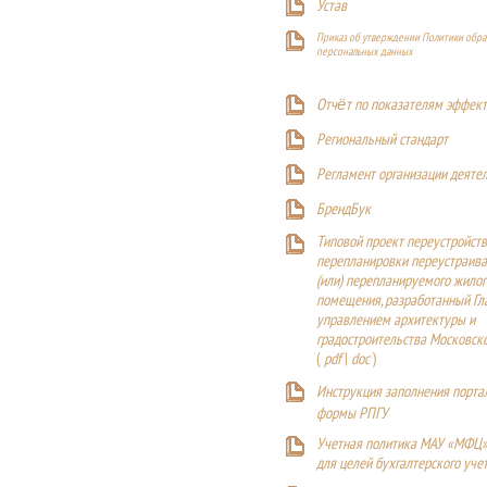
Устав
Приказ об утверждении Политики обра
персональных данных
Отчёт по показателям эффект
Р
егиональный стандарт
Регламент организации деяте
БрендБук
Типовой проект переустройства
перепланировки переустраива
(или) перепланируемого жилог
помещения, разработанный Г
управлением архитектуры и
градостроительства Московск
(
pdf
|
doc
)
Инструкция заполнения порта
формы РПГУ
Учетная политика МАУ «МФЦ»
для целей бухгалтерского уче