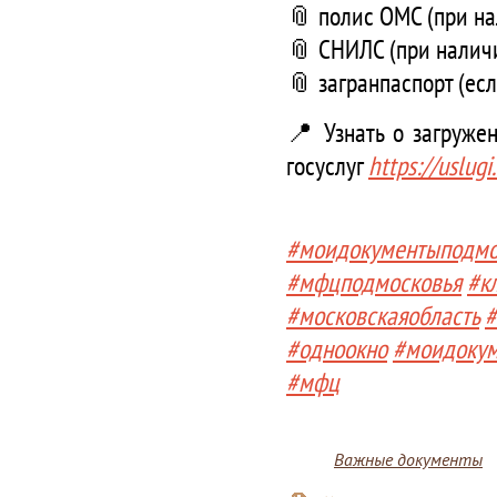
📎 полис ОМС (при н
📎 СНИЛС (при налич
📎 загранпаспорт (ес
📍 Узнать о загруже
госуслу
г
https://uslug
#моидокументыподмо
#мфцподмосковья
#к
#московскаяобласть
#
#одноокно
#моидоку
#мфц
Важные документы