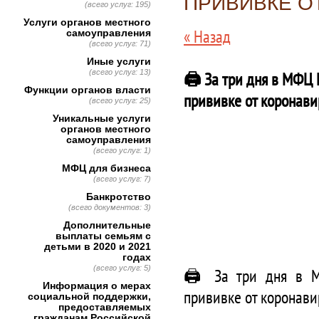
ПРИВИВКЕ О
(всего услуг: 195)
Услуги органов местного
« Назад
самоуправления
(всего услуг: 71)
Иные услуги
(всего услуг: 13)
🖨 За три дня в МФЦ 
Функции органов власти
прививке от коронави
(всего услуг: 25)
Уникальные услуги
органов местного
самоуправления
(всего услуг: 1)
МФЦ для бизнеса
(всего услуг: 7)
Банкротство
(всего документов: 3)
Дополнительные
выплаты семьям с
детьми в 2020 и 2021
годах
(всего услуг: 5)
🖨 За три дня в М
Информация о мерах
прививке от коронави
социальной поддержки,
предоставляемых
гражданам Российской