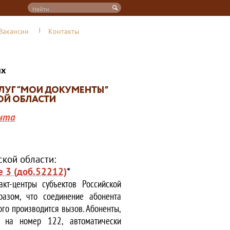
Вакансии
Контакты
их
нта
кой области:
е 3 (доб.52212)
*
кт-центры субъектов Российской
азом, что соединение абонента
ого производится вызов. Абоненты,
е на номер 122, автоматически