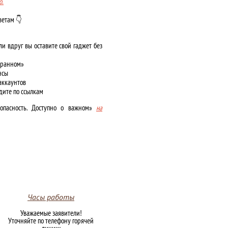
о.
ветам 👇
ли вдруг вы оставите свой гаджет без
збранном»
нсы
аккаунтов
дите по ссылкам
опасность. Доступно о важном»
на
Часы работы
Уважаемые заявители!
Уточняйте по телефону горячей