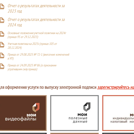
Отчет о результатах деятельности за
2023 год
Отчет о результатах деятельности за
2024 год
Основные положения учетной политики на 2024г
(приказ 95 от 29.12.2023)
Учетная политика на 2025г. (приказ 105 от
28.12.2024)
Приказ от 29.08.2025 № 72-1 (внесение изменений
в УП)
Приказ от 24.09.2025 № 86 (о признании
утратившим силу приказ)
ля оформления услуги по выпуску электронной подписи
зарегистрируйтесь н