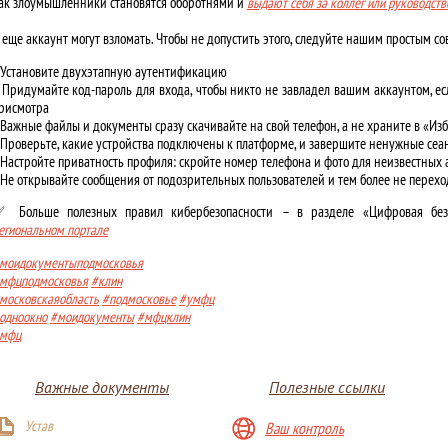
ак злоумышленники становятся оборотнями и
выдают себя за коллег или руководств
 еще аккаунт могут взломать. Чтобы не допустить этого, следуйте нашим простым со
️ Установите двухэтапную аутентификацию
️ Придумайте код-пароль для входа, чтобы никто не завладел вашим аккаунтом, ес
рисмотра
️ Важные файлы и документы сразу скачивайте на свой телефон, а не храните в «И
️ Проверьте, какие устройства подключены к платформе, и завершите ненужные сеа
️ Настройте приватность профиля: скройте номер телефона и фото для неизвестных 
️ Не открывайте сообщения от подозрительных пользователей и тем более не перехо
 Больше полезных правил кибербезопасности – в разделе «Цифровая без
егиональном портале
моидокументыподмосковья
мфцподмосковья
#клин
московскаяобласть
#подмосковье
#умфц
одноокно
#моидокументы
#мфцклин
мфц
Важные документы
Полезные ссылки
Устав
Ваш контроль