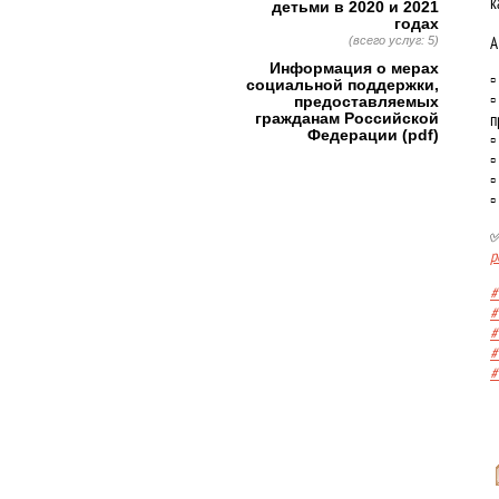
к
детьми в 2020 и 2021
годах
А
(всего услуг: 5)
Информация о мерах
▫
социальной поддержки,
▫
предоставляемых
п
гражданам Российской
Федерации (pdf)
▫
▫
▫
▫
✅
р
#
#
#
#
#