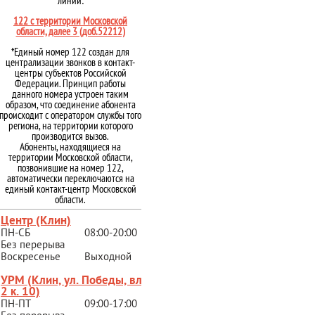
линии:
122 с территории Московской
области, далее 3 (доб.52212)
*Единый номер 122 создан для
централизации звонков в контакт-
центры субъектов Российской
Федерации. Принцип работы
данного номера устроен таким
образом, что соединение абонента
происходит с оператором службы того
региона, на территории которого
производится вызов.
Абоненты, находящиеся на
территории Московской области,
позвонившие на номер 122,
автоматически переключаются на
единый контакт-центр Московской
области.
Центр (Клин)
ПН-СБ
08:00-20:00
Без перерыва
Воскресенье
Выходной
УРМ (Клин, ул. Победы, вл.
2 к. 10)
ПН-ПТ
09:00-17:00