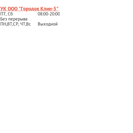
УК ООО "Городок Клин-5"
ПТ, Сб
08:00-20:00
Без перерыва
ПН,ВТ,СР,
ЧТ,Вс
Выходной