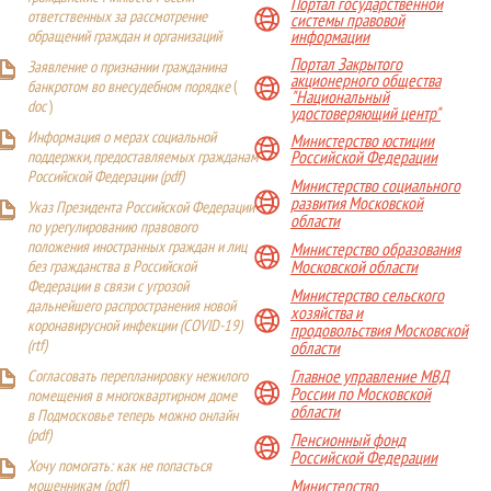
Портал государственной
ответственных за рассмотрение
системы правовой
обращений граждан и организаций
информации
Портал Закрытого
Заявление о признании гражданина
акционерного общества
банкротом во внесудебном порядке
(
"Национальный
doc
)
удостоверяющий центр"
Информация о мерах социальной
Министерство юстиции
поддержки, предоставляемых гражданам
Российской Федерации
Российской Федерации (
pdf
)
Министерство социального
развития Московской
Указ Президента Российской Федерации
области
по урегулированию правового
положения иностранных граждан и лиц
Министерство образования
Московской области
без гражданства в Российской
Федерации в связи с угрозой
Министерство сельского
дальнейшего распространения новой
хозяйства и
коронавирусной инфекции (COVID-19)
продовольствия Московской
(
rtf
)
области
Главное управление МВД
Согласовать перепланировку нежилого
России по Московской
помещения в многоквартирном доме
области
в Подмосковье теперь можно онлайн
(
pdf
)
Пенсионный фонд
Российской Федерации
Хочу помогать: как не попасться
Министерство
мошенникам (pdf)