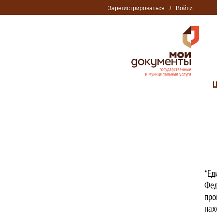
Зарегистрироваться
/
Войти
*Ед
Фед
про
нах