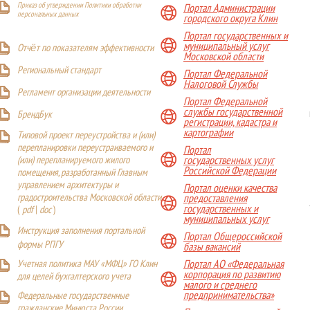
Приказ об утверждении Политики обработки
Портал Администрации
персональных данных
городского округа Клин
Портал государственных и
муниципальный услуг
Отчёт по показателям эффективности
Московской области
Р
егиональный стандарт
Портал Федеральной
Налоговой Службы
Регламент организации деятельности
Портал Федеральной
службы государственной
БрендБук
регистрации, кадастра и
картографии
Типовой проект переустройства и (или)
перепланировки переустраиваемого и
Портал
(или) перепланируемого жилого
государственных услуг
Российской Федерации
помещения, разработанный Главным
управлением архитектуры и
Портал оценки качества
градостроительства Московской области
предоставления
государственных и
(
pdf
|
doc
)
муниципальных услуг
Инструкция заполнения портальной
Портал Общероссийской
формы РПГУ
базы вакансий
Учетная политика МАУ «МФЦ» ГО Клин
Портал АО «Федеральная
корпорация по развитию
для целей бухгалтерского учета
малого и среднего
предпринимательства»
Федеральные государственные
гражданские Минюста России