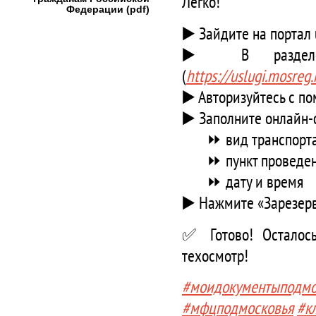
Легко!
Федерации (pdf)
▶️ Зайдите на портал 
▶️ В разделе 
(
https://uslugi.mosreg
▶️ Авторизуйтесь с 
▶️ Заполните онлайн-
⏩ вид транспорт
⏩ пункт проведени
⏩ дату и время
▶️ Нажмите «Зарезер
✅ Готово! Осталось
техосмотр!
#моидокументыподмо
#мфцподмосковья
#к