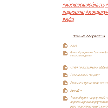
#московскаяобласть
#
#одноокно
#моидоку
#мфц
Важные документы
Устав
Приказ об утверждении Политики обра
персональных данных
Отчёт по показателям эффект
Р
егиональный стандарт
Регламент организации деяте
БрендБук
Типовой проект переустройства
перепланировки переустраива
(или) перепланируемого жилог