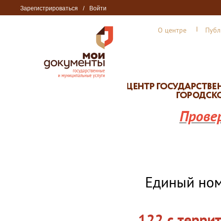
Зарегистрироваться
/
Войти
О центре
Публ
Прове
Единый но
122 с терри