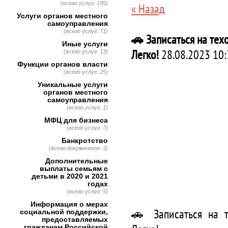
(всего услуг: 195)
« Назад
Услуги органов местного
самоуправления
(всего услуг: 71)
🚗 Записаться на тех
Иные услуги
Легко!
28.08.2023 10:
(всего услуг: 13)
Функции органов власти
(всего услуг: 25)
Уникальные услуги
органов местного
самоуправления
(всего услуг: 1)
МФЦ для бизнеса
(всего услуг: 7)
Банкротство
(всего документов: 3)
Дополнительные
выплаты семьям с
детьми в 2020 и 2021
годах
(всего услуг: 5)
Информация о мерах
🚗 Записаться на т
социальной поддержки,
предоставляемых
гражданам Российской