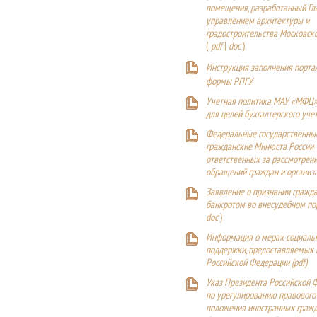
помещения, разработанный Г
управлением архитектуры и
градостроительства Московск
(
pdf
|
doc
)
Инструкция заполнения порта
формы РПГУ
Учетная политика МАУ «МФЦ»
для целей бухгалтерского уче
Федеральные государственны
гражданские Минюста России
ответственных за рассмотрен
обращений граждан и организ
Заявление о признании гражд
банкротом во внесудебном п
doc
)
Информация о мерах социаль
поддержки, предоставляемых
Российской Федерации (
pdf
)
Указ Президента Российской 
по урегулированию правового
положения иностранных гражд