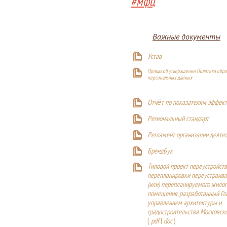
#мфц
Важные документы
Устав
Приказ об утверждении Политики обра
персональных данных
Отчёт по показателям эффект
Р
егиональный стандарт
Регламент организации деяте
БрендБук
Типовой проект переустройства
перепланировки переустраива
(или) перепланируемого жилог
помещения, разработанный Г
управлением архитектуры и
градостроительства Московск
(
pdf
|
doc
)