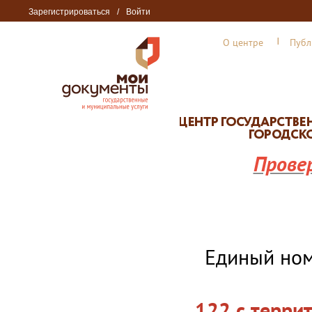
Зарегистрироваться
/
Войти
О центре
Публ
Прове
Единый но
122 с терри