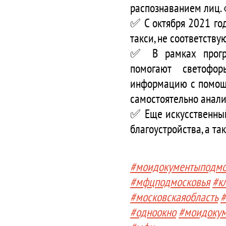
распознаванием лиц. 
✅ С октября 2021 го
такси, не соответств
✅ В рамках програ
помогают светофо
информацию с помощь
самостоятельно анал
✅ Еще искусственный
благоустройства, а т
#моидокументыподмо
#мфцподмосковья
#к
#московскаяобласть
#
#одноокно
#моидоку