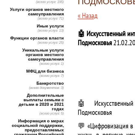
ПОДМОСКОВ
(всего услуг: 195)
Услуги органов местного
« Назад
самоуправления
(всего услуг: 71)
Иные услуги
(всего услуг: 13)
🤖 Искусственный ин
Функции органов власти
Подмосковья
21.02.2
(всего услуг: 25)
Уникальные услуги
органов местного
самоуправления
(всего услуг: 1)
МФЦ для бизнеса
(всего услуг: 7)
Банкротство
(всего документов: 3)
Дополнительные
выплаты семьям с
🤖 Искусственный 
детьми в 2020 и 2021
годах
Подмосковья
(всего услуг: 5)
Информация о мерах
💬 «Цифровизация в 
социальной поддержки,
предоставляемых
жизнь в регионе ко
гражданам Российской