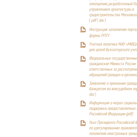
помещения, разработанный Г
управлением архитектуры и
градостроительства Московск
(
pdf
|
doc
)
Инструкция заполнения порта
формы РПГУ
Учетная политика МАУ «МФЦ»
для целей бухгалтерского уче
Федеральные государственны
гражданские Минюста России
ответственных за рассмотрен
обращений граждан и организ
Заявление о признании гражд
банкротом во внесудебном п
doc
)
Информация о мерах социаль
поддержки, предоставляемых
Российской Федерации (
pdf
)
Указ Президента Российской 
по урегулированию правового
положения иностранных гражд