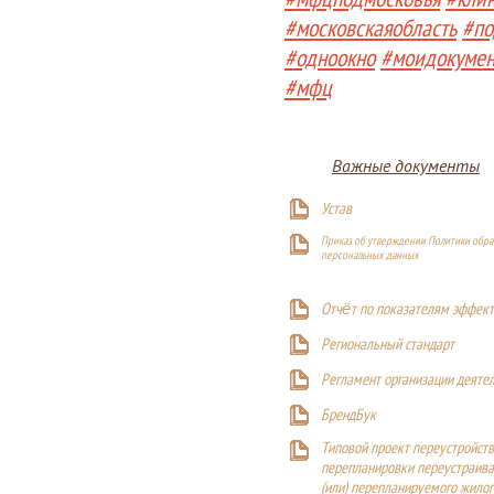
#мфцподмосковья
#кли
#московскаяобласть
#по
#одноокно
#моидокуме
#мфц
Важные документы
Устав
Приказ об утверждении Политики обра
персональных данных
Отчёт по показателям эффект
Р
егиональный стандарт
Регламент организации деяте
БрендБук
Типовой проект переустройства
перепланировки переустраива
(или) перепланируемого жилог