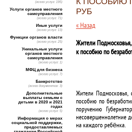
К ПОСОБИЮ 
(всего услуг: 195)
Услуги органов местного
РУБ
самоуправления
(всего услуг: 71)
« Назад
Иные услуги
(всего услуг: 13)
Функции органов власти
Жители Подмосковья, 
(всего услуг: 25)
Уникальные услуги
к пособию по безрабо
органов местного
самоуправления
(всего услуг: 1)
МФЦ для бизнеса
(всего услуг: 7)
Банкротство
(всего документов: 3)
Жители Подмосковья, 
Дополнительные
выплаты семьям с
пособию по безработиц
детьми в 2020 и 2021
годах
поручению Губернато
(всего услуг: 5)
несовершеннолетние де
Информация о мерах
социальной поддержки,
на каждого ребёнка.
предоставляемых
гражданам Российской