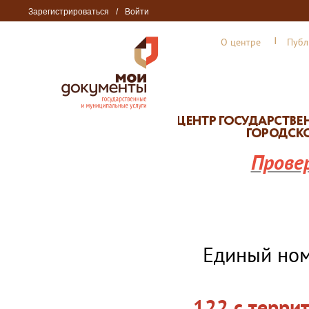
Зарегистрироваться
/
Войти
О центре
Публ
Прове
Единый но
122 с терри