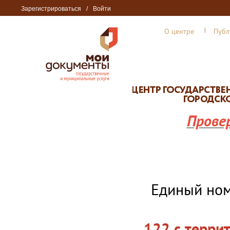
Зарегистрироваться
/
Войти
О центре
Публ
Прове
Единый но
122 с терри