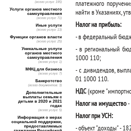
платежного поручени
(всего услуг: 195)
Услуги органов местного
найти в Указаниях, у
самоуправления
(всего услуг: 71)
Налог на прибыль:
Иные услуги
(всего услуг: 13)
- в федеральный бюдж
Функции органов власти
(всего услуг: 25)
- в региональный бю
Уникальные услуги
органов местного
1000 110;
самоуправления
(всего услуг: 1)
- с дивидендов, вып
МФЦ для бизнеса
(всего услуг: 7)
01 1000 110.
Банкротство
(всего документов: 3)
НДС
(кроме "импортно
Дополнительные
выплаты семьям с
детьми в 2020 и 2021
Налог на имущество
-
годах
(всего услуг: 5)
Налог при УСН:
Информация о мерах
социальной поддержки,
предоставляемых
- объект "доходы" - 1
гражданам Российской