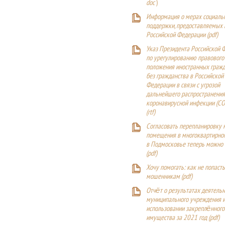
doc
)
Информация о мерах социаль
поддержки, предоставляемых
Российской Федерации (
pdf
)
Указ Президента Российской 
по урегулированию правового
положения иностранных гражд
без гражданства в Российской
Федерации в связи с угрозой
дальнейшего распространения
коронавирусной инфекции (CO
(
rtf
)
Согласовать перепланировку 
помещения в многоквартирн
в Подмосковье теперь можно
(
pdf
)
Хочу помогать: как не попаст
мошенникам (pdf)
Отчёт о результатах деятельн
муниципального учреждения и
использовании закреплённого
имущества за 2021 год (pdf)