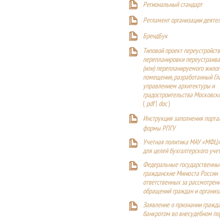
Р
егиональный стандарт
Регламент организации деяте
БрендБук
Типовой проект переустройства
перепланировки переустраива
(или) перепланируемого жилог
помещения, разработанный Г
управлением архитектуры и
градостроительства Московск
(
pdf
|
doc
)
Инструкция заполнения порта
формы РПГУ
Учетная политика МАУ «МФЦ»
для целей бухгалтерского уче
Федеральные государственны
гражданские Минюста России
ответственных за рассмотрен
обращений граждан и организ
Заявление о признании гражд
банкротом во внесудебном п