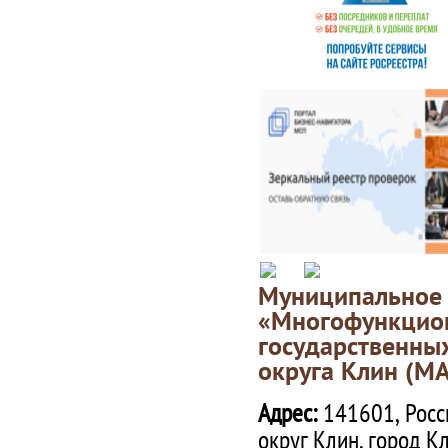
Муниципаль
«Многофункц
государственны
округа Клин (М
Адрес:
141601, Росс
округ Клин, город К