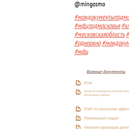
@mingosmo
#моидокументыподмо
#мфцподмосковья
#к
#московскаяобласть
#
#одноокно
#моидоку
#мфц
Важные документы
Устав
Приказ об утверждении Политики обра
персональных данных
Отчёт по показателям эффект
Р
егиональный стандарт
Регламент организации деяте