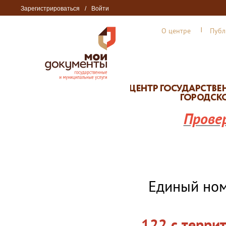
Зарегистрироваться
/
Войти
О центре
Публ
Прове
Единый но
122 с терри