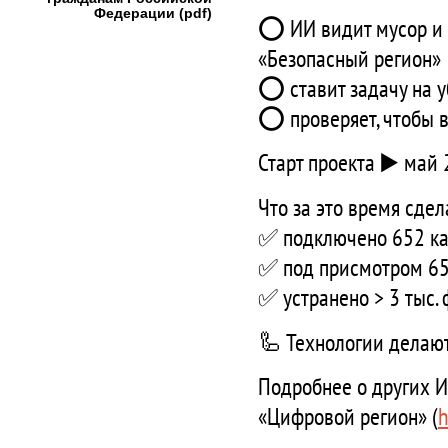
Федерации (pdf)
⭕ ИИ видит мусор и 
«Безопасный регион
⭕ ставит задачу на у
⭕ проверяет, чтобы 
Старт проекта ▶️ май
Что за это время сде
✅ подключено 652 к
✅ под присмотром 65
✅ устранено > 3 тыс. 
🦾 Технологии делаю
Подробнее о других И
«Цифровой регион» (
h