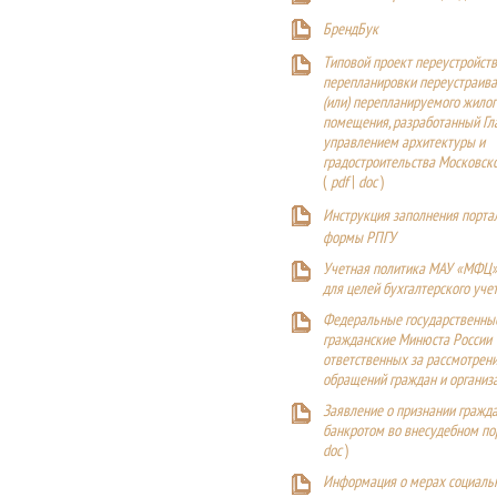
БрендБук
Типовой проект переустройства
перепланировки переустраива
(или) перепланируемого жилог
помещения, разработанный Г
управлением архитектуры и
градостроительства Московск
(
pdf
|
doc
)
Инструкция заполнения порта
формы РПГУ
Учетная политика МАУ «МФЦ»
для целей бухгалтерского уче
Федеральные государственны
гражданские Минюста России
ответственных за рассмотрен
обращений граждан и организ
Заявление о признании гражд
банкротом во внесудебном п
doc
)
Информация о мерах социаль