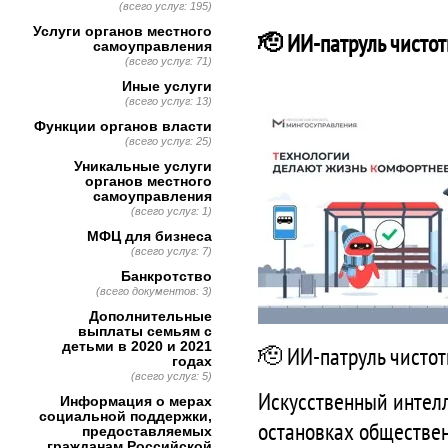
(всего услуг: 195)
Услуги органов местного
🫡 ИИ-патруль чистот
самоуправления
(всего услуг: 71)
Иные услуги
(всего услуг: 13)
Функции органов власти
(всего услуг: 25)
Уникальные услуги
органов местного
самоуправления
(всего услуг: 1)
МФЦ для бизнеса
(всего услуг: 7)
Банкротство
(всего документов: 3)
Дополнительные
выплаты семьям с
детьми в 2020 и 2021
🫡 ИИ-патруль чистот
годах
(всего услуг: 5)
Искусственный интелл
Информация о мерах
социальной поддержки,
остановках обществен
предоставляемых
гражданам Российской