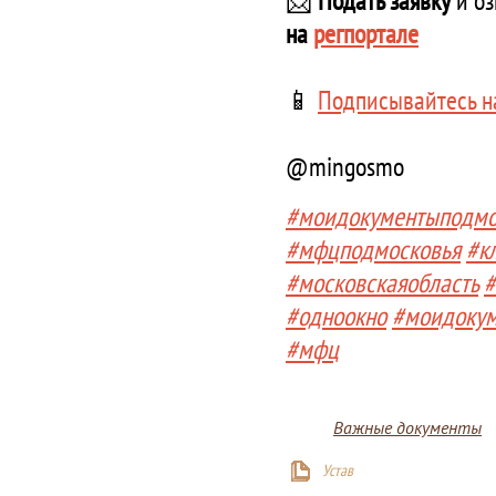
📩
Подать заявку
и оз
на
регпортале
📱
Подписывайтесь н
@mingosmo
#моидокументыподмо
#мфцподмосковья
#к
#московскаяобласть
#
#одноокно
#моидоку
#мфц
Важные документы
Устав