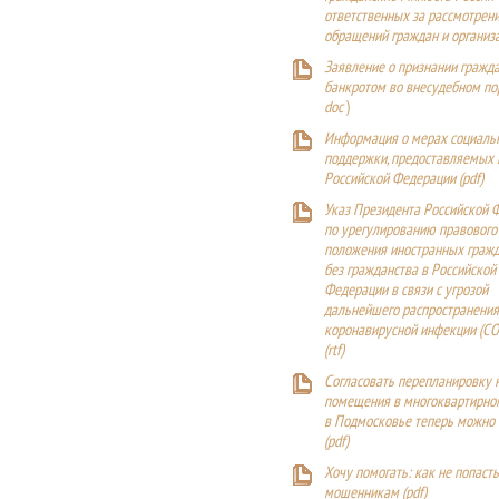
ответственных за рассмотрен
обращений граждан и организ
Заявление о признании гражд
банкротом во внесудебном п
doc
)
Информация о мерах социаль
поддержки, предоставляемых
Российской Федерации (
pdf
)
Указ Президента Российской 
по урегулированию правового
положения иностранных гражд
без гражданства в Российской
Федерации в связи с угрозой
дальнейшего распространения
коронавирусной инфекции (CO
(
rtf
)
Согласовать перепланировку 
помещения в многоквартирн
в Подмосковье теперь можно
(
pdf
)
Хочу помогать: как не попаст
мошенникам (pdf)