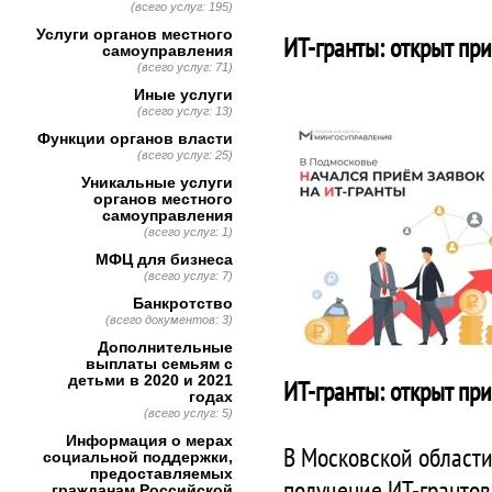
(всего услуг: 195)
Услуги органов местного
ИТ‑гранты: открыт пр
самоуправления
(всего услуг: 71)
Иные услуги
(всего услуг: 13)
Функции органов власти
(всего услуг: 25)
Уникальные услуги
органов местного
самоуправления
(всего услуг: 1)
МФЦ для бизнеса
(всего услуг: 7)
Банкротство
(всего документов: 3)
Дополнительные
выплаты семьям с
детьми в 2020 и 2021
ИТ‑гранты: открыт пр
годах
(всего услуг: 5)
Информация о мерах
В Московской области
социальной поддержки,
предоставляемых
получение ИТ-грантов
гражданам Российской