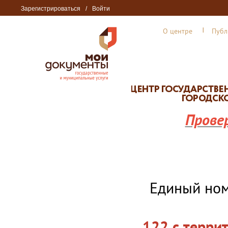
Зарегистрироваться
/
Войти
О центре
Публ
Прове
Единый но
122 с терри