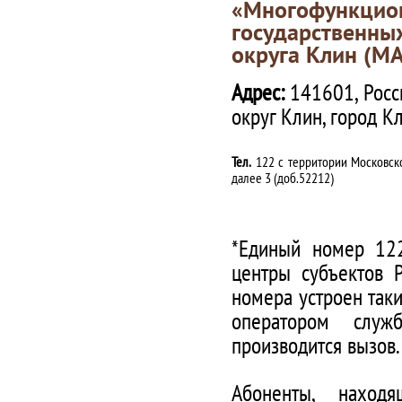
«Многофункц
государственны
округа Клин (М
Адрес:
141601, Росс
округ Клин, город К
Тел.
122 с территории Московско
далее 3 (доб.52212)
*Единый номер 122
центры субъектов 
номера устроен таки
оператором служ
производится вызов.
Абоненты, наход