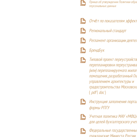
Приказ об утверждении Политики обра
персональных данных
Отчёт по показателям эффект
Р
егиональный стандарт
Регламент организации деяте
БрендБук
Типовой проект переустройства
перепланировки переустраива
(или) перепланируемого жилог
помещения, разработанный Г
управлением архитектуры и
градостроительства Московск
(
pdf
|
doc
)
Инструкция заполнения порта
формы РПГУ
Учетная политика МАУ «МФЦ»
для целей бухгалтерского уче
Федеральные государственны
гражданские Минюста России