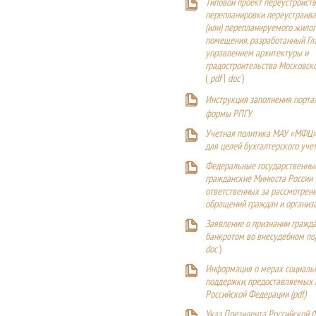
Типовой проект переустройства
перепланировки переустраива
(или) перепланируемого жилог
помещения, разработанный Г
управлением архитектуры и
градостроительства Московск
(
pdf
|
doc
)
Инструкция заполнения порта
формы РПГУ
Учетная политика МАУ «МФЦ»
для целей бухгалтерского уче
Федеральные государственны
гражданские Минюста России
ответственных за рассмотрен
обращений граждан и организ
Заявление о признании гражд
банкротом во внесудебном п
doc
)
Информация о мерах социаль
поддержки, предоставляемых
Российской Федерации (
pdf
)
Указ Президента Российской 