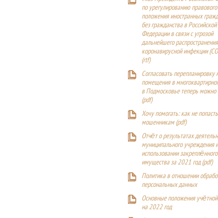
по урегулированию правового
положения иностранных гражд
без гражданства в Российской
Федерации в связи с угрозой
дальнейшего распространения
коронавирусной инфекции (CO
(
rtf
)
Согласовать перепланировку 
помещения в многоквартирн
в Подмосковье теперь можно
(
pdf
)
Хочу помогать: как не попаст
мошенникам (pdf)
Отчёт о результатах деятельн
муниципального учреждения и
использовании закреплённого
имущества за 2021 год (pdf)
Политика в отношении обрабо
персональных данных
Основные положения учётной
на 2022 год