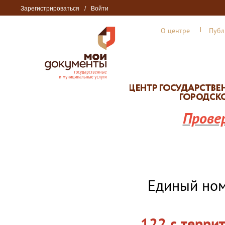
Зарегистрироваться
/
Войти
О центре
Публ
Прове
Единый но
122 с терри