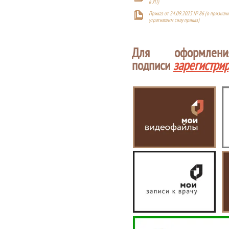
в УП)
Приказ от 24.09.2025 № 86 (о признан
утратившим силу приказ)
Для оформлен
подписи
зарегистри