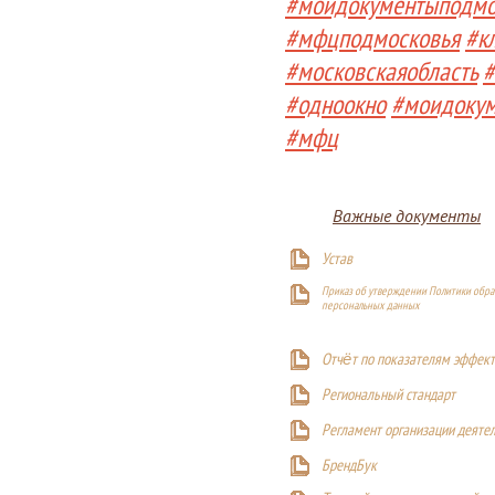
#моидокументыподмо
#мфцподмосковья
#к
#московскаяобласть
#
#одноокно
#моидоку
#мфц
Важные документы
Устав
Приказ об утверждении Политики обра
персональных данных
Отчёт по показателям эффект
Р
егиональный стандарт
Регламент организации деяте
БрендБук