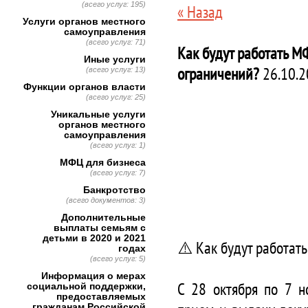
(всего услуг: 195)
« Назад
Услуги органов местного
самоуправления
(всего услуг: 71)
Как будут работать М
Иные услуги
ограничений?
26.10.2
(всего услуг: 13)
Функции органов власти
(всего услуг: 25)
Уникальные услуги
органов местного
самоуправления
(всего услуг: 1)
МФЦ для бизнеса
(всего услуг: 7)
Банкротство
(всего документов: 3)
Дополнительные
выплаты семьям с
детьми в 2020 и 2021
⚠️ Как будут работат
годах
(всего услуг: 5)
Информация о мерах
С 28 октября по 7 
социальной поддержки,
предоставляемых
гражданам Российской