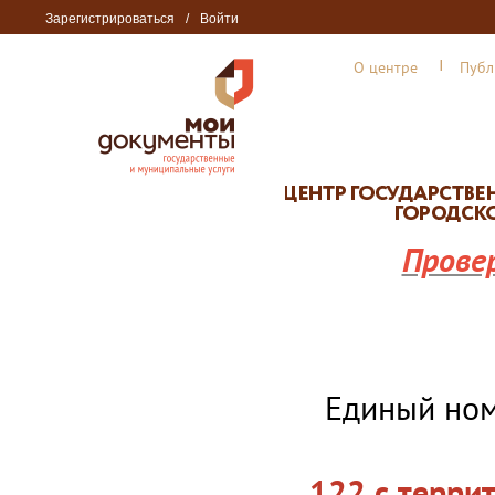
Зарегистрироваться
/
Войти
О центре
Публ
Прове
Единый но
122 с терри