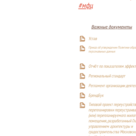
#мфц
Важные документы
Устав
Приказ об утверждении Политики обра
персональных данных
Отчёт по показателям эффект
Р
егиональный стандарт
Регламент организации деяте
БрендБук
Типовой проект переустройства
перепланировки переустраива
(или) перепланируемого жилог
помещения, разработанный Г
управлением архитектуры и
градостроительства Московск