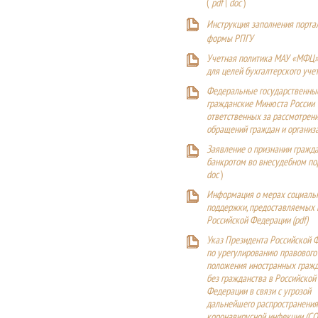
(
pdf
|
doc
)
Инструкция заполнения порта
формы РПГУ
Учетная политика МАУ «МФЦ»
для целей бухгалтерского уче
Федеральные государственны
гражданские Минюста России
ответственных за рассмотрен
обращений граждан и организ
Заявление о признании гражд
банкротом во внесудебном п
doc
)
Информация о мерах социаль
поддержки, предоставляемых
Российской Федерации (
pdf
)
Указ Президента Российской 
по урегулированию правового
положения иностранных гражд
без гражданства в Российской
Федерации в связи с угрозой
дальнейшего распространения
коронавирусной инфекции (CO