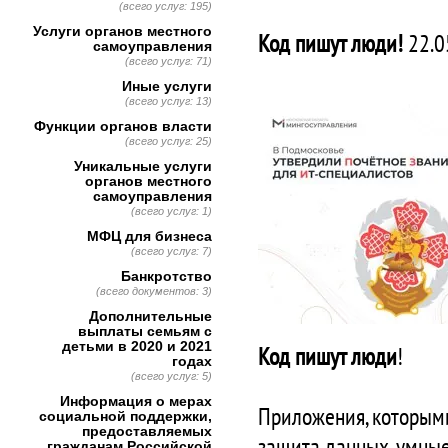
(всего услуг: 195)
Услуги органов местного
Код пишут люди!
22.0
самоуправления
(всего услуг: 71)
Иные услуги
(всего услуг: 13)
Функции органов власти
(всего услуг: 25)
Уникальные услуги
органов местного
самоуправления
(всего услуг: 1)
МФЦ для бизнеса
(всего услуг: 7)
Банкротство
(всего документов: 3)
Дополнительные
выплаты семьям с
детьми в 2020 и 2021
Код пишут люди
!
годах
(всего услуг: 5)
Информация о мерах
Приложения, которыми
социальной поддержки,
предоставляемых
защита данных, умные 
гражданам Российской