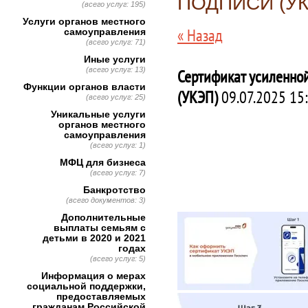
ПОДПИСИ (УК
(всего услуг: 195)
Услуги органов местного
« Назад
самоуправления
(всего услуг: 71)
Иные услуги
(всего услуг: 13)
Сертификат усиленно
Функции органов власти
(УКЭП)
09.07.2025 15
(всего услуг: 25)
Уникальные услуги
органов местного
самоуправления
(всего услуг: 1)
МФЦ для бизнеса
(всего услуг: 7)
Банкротство
(всего документов: 3)
Дополнительные
выплаты семьям с
детьми в 2020 и 2021
годах
(всего услуг: 5)
Информация о мерах
социальной поддержки,
предоставляемых
гражданам Российской