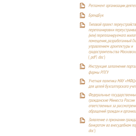
Регламент организации деяте
БрендБук
Типовой проект переустройства
перепланировки переустраива
(или) перепланируемого жилог
помещения, разработанный Г
управлением архитектуры и
градостроительства Московск
(
pdf
|
doc
)
Инструкция заполнения порта
формы РПГУ
Учетная политика МАУ «МФЦ»
для целей бухгалтерского уче
Федеральные государственны
гражданские Минюста России
ответственных за рассмотрен
обращений граждан и организ
Заявление о признании гражд
банкротом во внесудебном п
doc
)