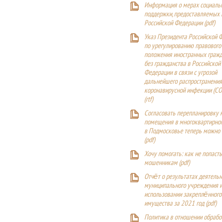
Информация о мерах социаль
поддержки, предоставляемых
Российской Федерации (
pdf
)
Указ Президента Российской 
по урегулированию правового
положения иностранных гражд
без гражданства в Российской
Федерации в связи с угрозой
дальнейшего распространения
коронавирусной инфекции (CO
(
rtf
)
Согласовать перепланировку 
помещения в многоквартирн
в Подмосковье теперь можно
(
pdf
)
Хочу помогать: как не попаст
мошенникам (pdf)
Отчёт о результатах деятельн
муниципального учреждения и
использовании закреплённого
имущества за 2021 год (pdf)
Политика в отношении обрабо