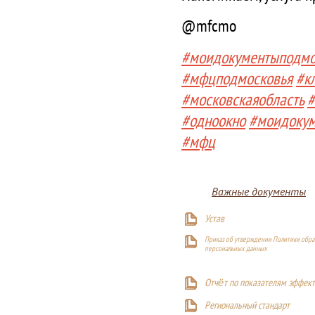
@mfcmo
#моидокументыподмо
#мфцподмосковья
#к
#московскаяобласть
#
#одноокно
#моидоку
#мфц
Важные документы
Устав
Приказ об утверждении Политики обра
персональных данных
Отчёт по показателям эффект
Р
егиональный стандарт