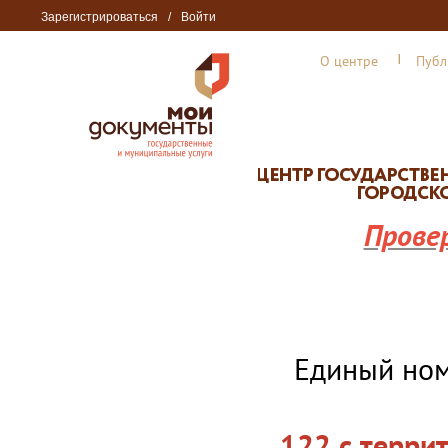
Зарегистрироваться
/
Войти
О центре
Публ
Прове
Единый но
122 с терри